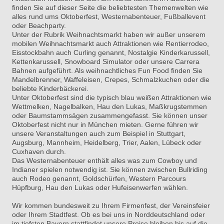
finden Sie auf dieser Seite die beliebtesten Themenwelten wie
alles rund ums Oktoberfest, Westernabenteuer, Fußballevent
oder Beachparty.
Unter der Rubrik Weihnachtsmarkt haben wir außer unserem
mobilen Weihnachtsmarkt auch Attraktionen wie Rentierrodeo,
Eisstockbahn auch Curling genannt, Nostalgie Kinderkarussell,
Kettenkarussell, Snowboard Simulator oder unsere Carrera
Bahnen aufgeführt. Als weihnachtliches Fun Food finden Sie
Mandelbrenner, Waffeleisen, Crepes, Schmalzkuchen oder die
beliebte Kinderbäckerei.
Unter Oktoberfest sind die typisch blau weißen Attraktionen wie
Wettmelken, Nagelbalken, Hau den Lukas, Maßkrugstemmen
oder Baumstammsägen zusammengefasst. Sie können unser
Oktoberfest nicht nur in München mieten. Gerne führen wir
unsere Veranstaltungen auch zum Beispiel in Stuttgart,
Augsburg, Mannheim, Heidelberg, Trier, Aalen, Lübeck oder
Cuxhaven durch.
Das Westernabenteuer enthält alles was zum Cowboy und
Indianer spielen notwendig ist. Sie können zwischen Bullriding
auch Rodeo genannt, Goldschürfen, Western Parcours
Hüpfburg, Hau den Lukas oder Hufeisenwerfen wählen.
Wir kommen bundesweit zu Ihrem Firmenfest, der Vereinsfeier
oder Ihrem Stadtfest. Ob es bei uns in Norddeutschland oder
im tiefsten Bayern stattfindet unsere Preise bleiben bis auf die